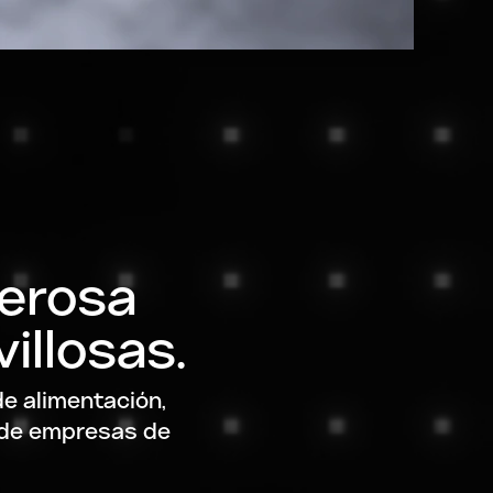
erosa
illosas.
de alimentación,
n de empresas de