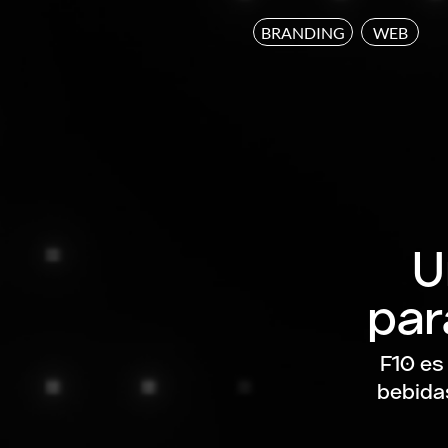
BRANDING
WEB
U
par
F10 es
bebidas