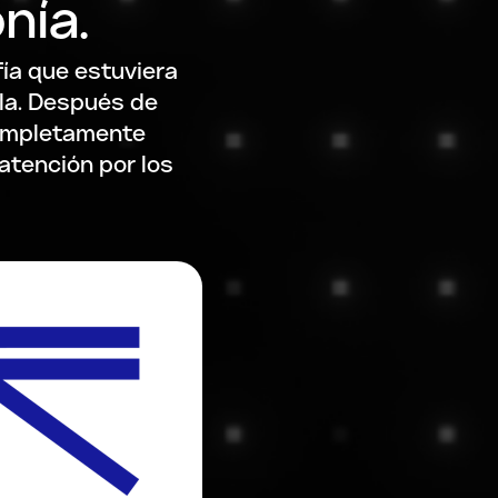
nía.
fía que estuviera
lla. Después de
completamente
atención por los