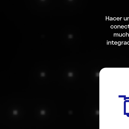
Hacer un
conect
mucho
integra